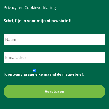
Privacy- en Cookieverklaring
Schrijf je in voor mijn nieuwsbrief!
Naam
E-
mailadres
*
Ik
ontvang
Ik ontvang graag elke maand de nieuwsbrief.
graag
elke
maand
de
nieuwsbrief.
*