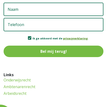
N
T
Ik
Ik ga akkoord met de
privacyverklaring
.
g
a
m
d
p
Links
Onderwijsrecht
Ambtenarenrecht
Arbeidsrecht