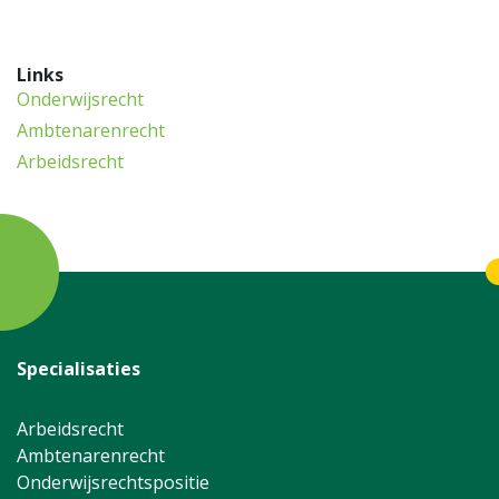
p
Links
Onderwijsrecht
Ambtenarenrecht
Arbeidsrecht
Specialisaties
Arbeidsrecht
Ambtenarenrecht
Onderwijsrechtspositie