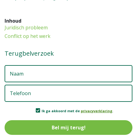
Inhoud
Juridisch probleem
Conflict op het werk
Terugbelverzoek
N
T
Ik
Ik ga akkoord met de
privacyverklaring
.
g
a
m
d