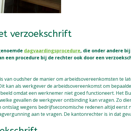
et verzoekschrift
 genoemde
dagvaardingsprocedure
, die onder andere bi
n een procedure bij de rechter ook door een verzoeksc
 is van oudsher de manier om arbeidsovereenkomsten te la
Dit kan als werkgever de arbeidsovereenkomst om bepaalde
rbeeld omdat een werknemer niet goed functioneert. Het Bu
 welke gevallen de werkgever ontbinding kan vragen. Zo di
en ontslag wegens bedrijfseconomische redenen altijd eerst
gvergunning aan te vragen. De kantonrechter is in dat geva
ekschrift