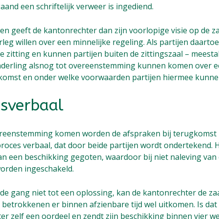
and een schriftelijk verweer is ingediend.
en geeft de kantonrechter dan zijn voorlopige visie op de z
rleg willen over een minnelijke regeling. Als partijen daartoe
 zitting en kunnen partijen buiten de zittingszaal – meesta
nderling alsnog tot overeenstemming kunnen komen over e
komst en onder welke voorwaarden partijen hiermee kunn
esverbaal
vereenstemming komen worden de afspraken bij terugkomst in
proces verbaal, dat door beide partijen wordt ondertekend. 
an een beschikking gegoten, waardoor bij niet naleving van
orden ingeschakeld.
de gang niet tot een oplossing, kan de kantonrechter de z
betrokkenen er binnen afzienbare tijd wel uitkomen. Is dat 
er zelf een oordeel en zendt zijn beschikking binnen vier we