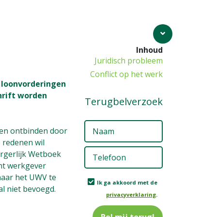
Inhoud
Juridisch probleem
Conflict op het werk
j loonvorderingen
hrift worden
Terugbelverzoek
Naam
(Vereis
ten ontbinden door
 redenen wil
Telefoon
(Ve
rgerlijk Wetboek
ent werkgever
 naar het UWV te
Ik
Ik ga akkoord met de
l niet bevoegd.
ga
privacyverklaring
.
akkoord
met