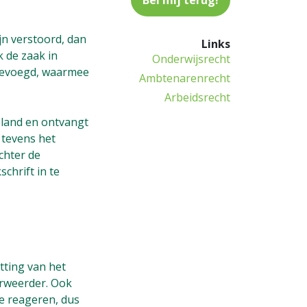
de
privacyverkla
(Vereist)
n verstoord, dan
Links
 de zaak in
Onderwijsrecht
 gevoegd, waarmee
Ambtenarenrecht
Arbeidsrecht
pland en ontvangt
 tevens het
chter de
chrift in te
tting van het
erweerder. Ook
e reageren, dus