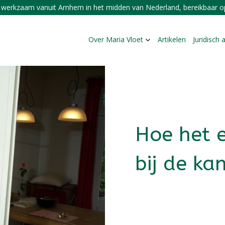
t werkzaam vanuit Arnhem in het midden van Nederland, bereikbaar op
Over Maria Vloet
Artikelen
Juridisch 
Hoe het 
bij de ka