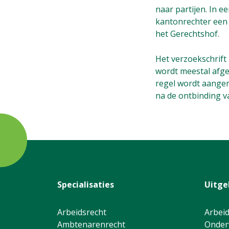
naar partijen. In 
kantonrechter een 
het Gerechtshof.
Het verzoekschrift
wordt meestal afge
regel wordt aangem
na de ontbinding v
Specialisaties
Uitge
Arbeidsrecht
Arbeid
Ambtenarenrecht
Onder