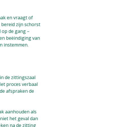
aak en vraagt of
 bereid zijn schorst
l op de gang –
en beëindiging van
en instemmen.
 de zittingszaal
Het proces verbaal
 de afspraken de
aak aanhouden als
niet het geval dan
ken na de zitting