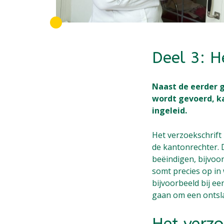
Deel 3: H
Naast de eerder
wordt gevoerd, ka
ingeleid.
Het verzoekschrift
de kantonrechter. 
beëindigen, bijvoo
somt precies op in
bijvoorbeeld bij e
gaan om een ontsla
Het verzo