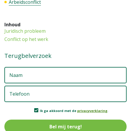
Arbeidsconflict
Inhoud
Juridisch probleem
Conflict op het werk
Terugbelverzoek
N
T
Ik
Ik ga akkoord met de
privacyverklaring
.
g
a
m