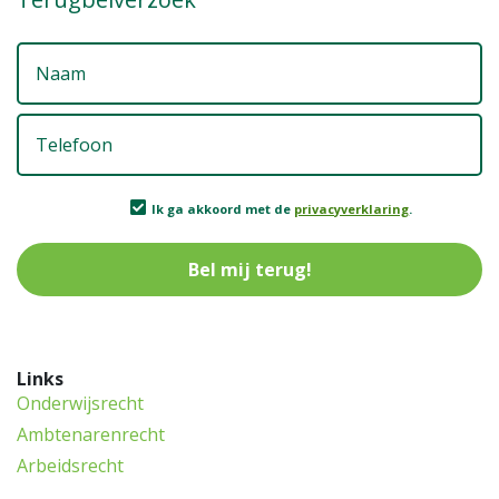
N
T
Ik
Ik ga akkoord met de
privacyverklaring
.
g
a
m
d
p
Links
Onderwijsrecht
Ambtenarenrecht
Arbeidsrecht