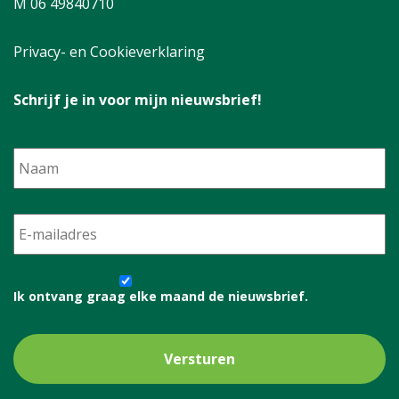
M 06 49840710
Privacy- en Cookieverklaring
Schrijf je in voor mijn nieuwsbrief!
Naam
E-
mailadres
*
Ik
ontvang
Ik ontvang graag elke maand de nieuwsbrief.
graag
elke
maand
de
nieuwsbrief.
*