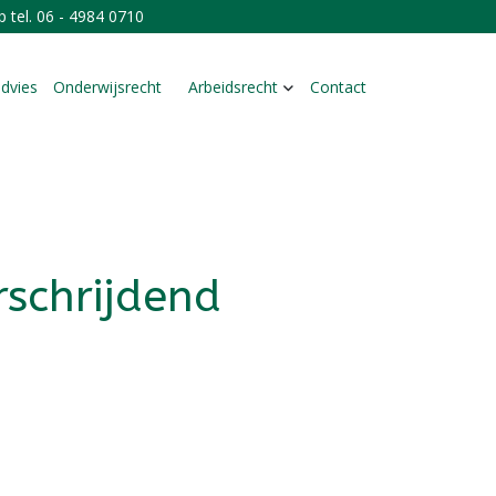
 tel.
06 - 4984 0710
advies
Onderwijsrecht
Arbeidsrecht
Contact
rschrijdend