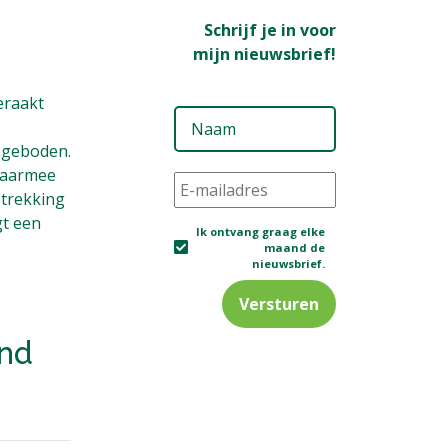
Schrijf je in voor
mijn nieuwsbrief!
eraakt
Naam
ngeboden.
E-
waarmee
mailadres
*
etrekking
gt een
Ik
Ik ontvang graag elke
maand de
ontvang
nieuwsbrief.
graag
elke
maand
de
end
nieuwsbrief.