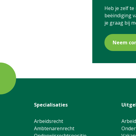
Heb je zelf t
beëindiging v
je graag bij m
Neem con
Specialisaties
Uitge
Arbeidsrecht
Arbeid
Ambtenarenrecht
Onder
Onderwijsrechtspositie
Vakant