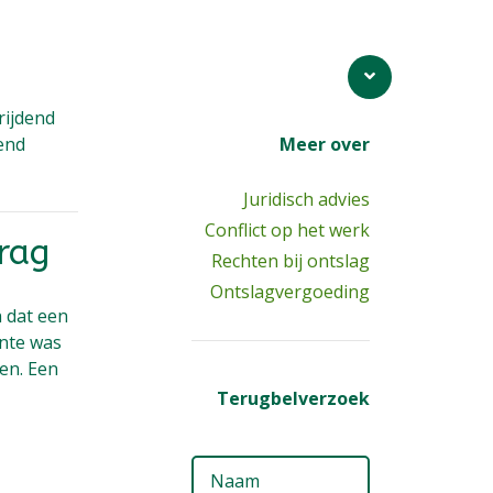
rijdend
end
Meer over
Juridisch advies
Conflict op het werk
rag
Rechten bij ontslag
Ontslagvergoeding
n dat een
ënte was
en. Een
Terugbelverzoek
Naam
(Vereis