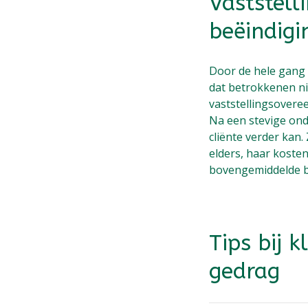
Vaststell
beëindigi
Door de hele gang
dat betrokkenen ni
vaststellingsover
Na een stevige on
cliënte verder kan.
elders, haar koste
bovengemiddelde b
Tips bij 
gedrag