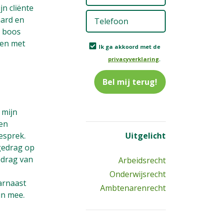
n cliënte
Telefoon
(Ve
aard en
d boos
ten met
Ik
Ik ga akkoord met de
ga
privacyverklaring
.
akkoord
met
de
privacyverkla
(Vereist)
 mijn
nen
esprek.
Uitgelicht
 gedrag op
edrag van
Arbeidsrecht
Onderwijsrecht
arnaast
Ambtenarenrecht
in mee.