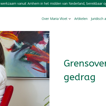
t werkzaam vanuit Arnhem in het midden van Nederland, bereikbaar op
Over Maria Vloet
Artikelen
Juridisch 
Grensove
gedrag