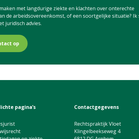
e maken met langdurige ziekte en klachten over onterechte
an de arbeidsovereenkomst, of een soortgelijke situatie? Ik 
et juridisch advies.
tact op
lichte pagina’s
Contactgegevens
sjurist
Rechtspraktijk Vloet
wijsrecht
Klingelbeekseweg 4
iedagen en ziekte
6812 DG Arnhem