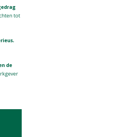
gedrag
chten tot
rieus.
en de
erkgever