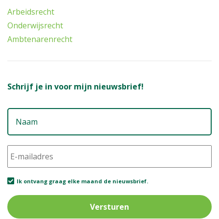
Arbeidsrecht
Onderwijsrecht
Ambtenarenrecht
Schrijf je in voor mijn nieuwsbrief!
N
E-
m
Ik
Ik ontvang graag elke maand de nieuwsbrief.
o
g
e