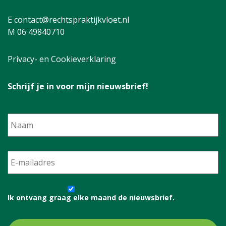
E contact@rechtspraktijkvloet.nl
M 06 49840710
Privacy- en Cookieverklaring
Schrijf je in voor mijn nieuwsbrief!
Naam
E-
mailadres
*
Ik
ontvang
Ik ontvang graag elke maand de nieuwsbrief.
graag
elke