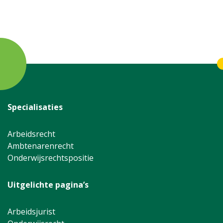
m
d
n
Specialisaties
Arbeidsrecht
Ambtenarenrecht
Onderwijsrechtspositie
Uitgelichte pagina’s
Arbeidsjurist