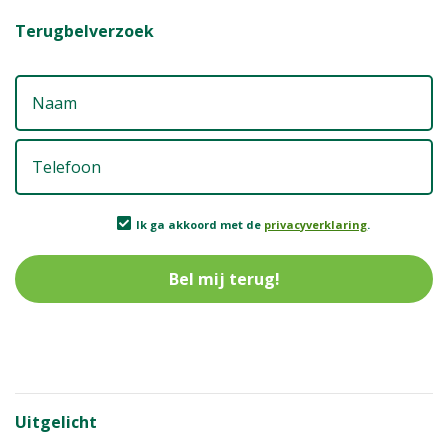
Terugbelverzoek
N
T
Ik
Ik ga akkoord met de
privacyverklaring
.
g
a
m
d
p
Uitgelicht